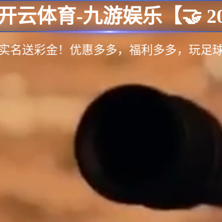
开云体育-九游娱乐【🤝 20
多，福利多多，玩足球认准开云/爱游戏体育ap